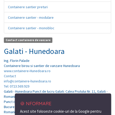
Containere santier preturi
Containere santier - modulare
Containere santier - monobloc
Contact containere de vanzare
Galati - Hunedoara
Ing.
Florin
Palade
Containere birou si santier de vanzare Hunedoara
www.containere-Hunedoara.ro
Contact
info@containere-hunedoara.ro
Tel: 0723.569.929
Galati - Hunedoara Punct de lucru Galati: Calea Prutului Nr. 11, Galati -
Romania
Punct de lucru Bucuresti: Soseaua de centura, nr.12, km.7, Tunari-
🍪 NFORMARE
Bucuresti
Acest site foloseste cookie-uri de la Google pentru
Romania