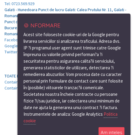
Tel: 0723.569.929
Galati - Hunedoara Punct de lucru Galati: Calea Prutului Nr. 11, Galati -
Romania
Punct de lucru Bucuresti: Soseaua de centura, nr.12, km.7, Tunari-
🍪 NFORMARE
Bucuresti
Romania
Acest site foloseste cookie-uri de la Google pentru
Facebook
livrarea serviciilor si analizarea traficului. Adresa dvs.
Google Plus
IP ?i programul user agent sunt trimise catre Google
Twitter
împreuna cu valorile privind performan?a ?i
securitatea pentru asigurarea calita?ii serviciului,
generarea statisticilor de utilizare, detectarea ?i
remedierea abuzurilor. Vom procesa date cu caracter
TOATE PRETURILE AU CARACTER INFORMATIV
personal prin formulare de contact care sunt folosite
Containere de vanzare Hunedoara
|
Containere de birou Hunedoara
|
în (posibile) viitoarele tranzac?ii comericale.
Containere de santier Hunedoara
Societatea noastra încheie contracte cu persoane
fizice ?i/sau juridice, iar colectarea unui minimum de
date ne ajuta la generarea unui contract ?i factura.
Instrumentele de analiza: Google Analytics
Politica
cookie
Am inteles